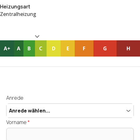
Heizungsart
Zentralheizung
A+
A
B
C
D
E
F
G
H
Anrede
Anrede wählen...
Vorname
*