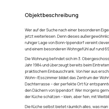
Objektbeschreibung
Wer auf der Suche nach einer besonderen Eige
jetzt weiterlesen. Denn dieses außergewöhnl
ruhiger Lage von Bonn-Ippendorf vereint cleve
und einem besonderen Wohngefühl auf rund 69
Die Wohnung befindet sich im 3. Obergeschos
Jahr 1984 und überzeugt bereits beim Eintreten 
praktischem Einbauschrank. Von hier aus erschl
Wohn-/Esszimmer bildet das Zentrum der Woh
Dachterrasse – der perfekte Ort für entspa
den Dächern von Ippendorf. Wer morgens gerne
der Küche schätzen – klein, aber fein, mit Weit
Die Küche selbst bietet räumlich alles, was man f