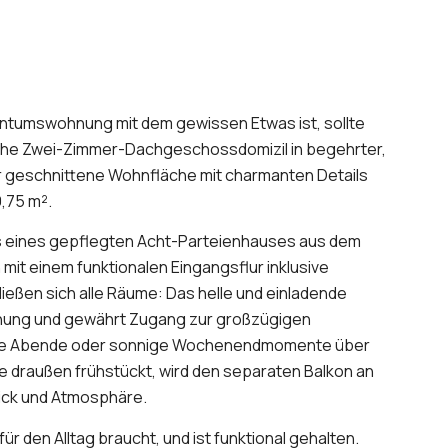
ntumswohnung mit dem gewissen Etwas ist, sollte
iche Zwei-Zimmer-Dachgeschossdomizil in begehrter,
r geschnittene Wohnfläche mit charmanten Details
,75 m².
s eines gepflegten Acht-Parteienhauses aus dem
mit einem funktionalen Eingangsflur inklusive
ießen sich alle Räume: Das helle und einladende
nung und gewährt Zugang zur großzügigen
nnte Abende oder sonnige Wochenendmomente über
 draußen frühstückt, wird den separaten Balkon an
blick und Atmosphäre.
ür den Alltag braucht, und ist funktional gehalten.