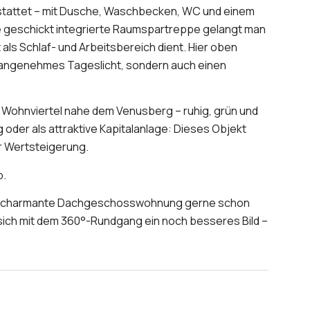
stattet – mit Dusche, Waschbecken, WC und einem
geschickt integrierte Raumspartreppe gelangt man
 als Schlaf- und Arbeitsbereich dient. Hier oben
r angenehmes Tageslicht, sondern auch einen
 Wohnviertel nahe dem Venusberg – ruhig, grün und
der als attraktive Kapitalanlage: Dieses Objekt
ur Wertsteigerung.
b.
se charmante Dachgeschosswohnung gerne schon
sich mit dem 360°-Rundgang ein noch besseres Bild –