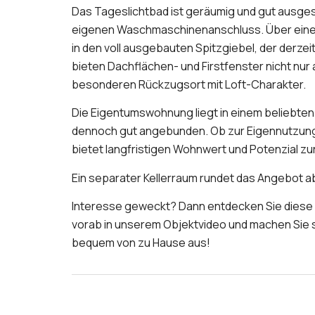
Das Tageslichtbad ist geräumig und gut ausge
eigenen Waschmaschinenanschluss. Über eine 
in den voll ausgebauten Spitzgiebel, der derzeit
bieten Dachflächen- und Firstfenster nicht nu
besonderen Rückzugsort mit Loft-Charakter.
Die Eigentumswohnung liegt in einem beliebten
dennoch gut angebunden. Ob zur Eigennutzung o
bietet langfristigen Wohnwert und Potenzial z
Ein separater Kellerraum rundet das Angebot a
Interesse geweckt? Dann entdecken Sie die
vorab in unserem Objektvideo und machen Sie 
bequem von zu Hause aus!