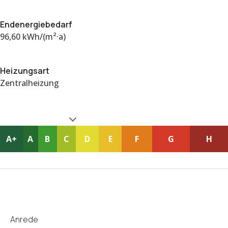
Endenergiebedarf
96,60 kWh/(m²·a)
Heizungsart
Zentralheizung
A+
A
B
C
D
E
F
G
H
Anrede