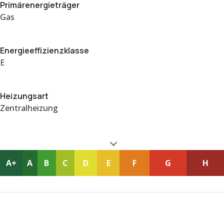
Primärenergieträger
Gas
Energieeffizienzklasse
E
Heizungsart
Zentralheizung
A+
A
B
C
D
E
F
G
H