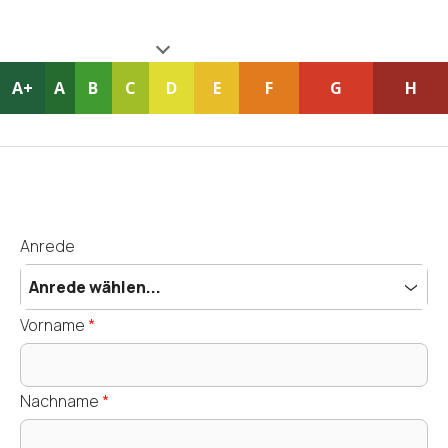
A+
A
B
C
D
E
F
G
H
Anrede
Anrede wählen...
Vorname
*
Nachname
*