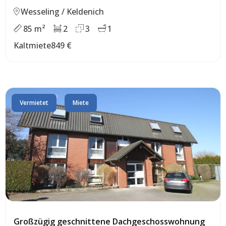
Wesseling / Keldenich
85 m²
2
3
1
Kaltmiete
849 €
Vermietet
Miete
Großzügig geschnittene Dachgeschosswohnung