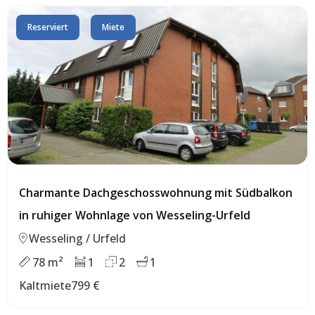
Reserviert
Miete
Charmante Dachgeschosswohnung mit Südbalkon
in ruhiger Wohnlage von Wesseling-Urfeld
Wesseling / Urfeld
78 m²
1
2
1
Kaltmiete
799 €