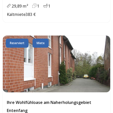
29,89 m²
1
1
Kaltmiete
383 €
Reserviert
Miete
Ihre Wohlfühloase am Naherholungsgebiet
Entenfang