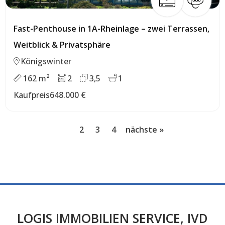
Fast-Penthouse in 1A-Rheinlage – zwei Terrassen,
Weitblick & Privatsphäre
Königswinter
162 m²
2
3,5
1
Kaufpreis
648.000 €
1
2
3
4
nächste »
LOGIS IMMOBILIEN SERVICE, IVD