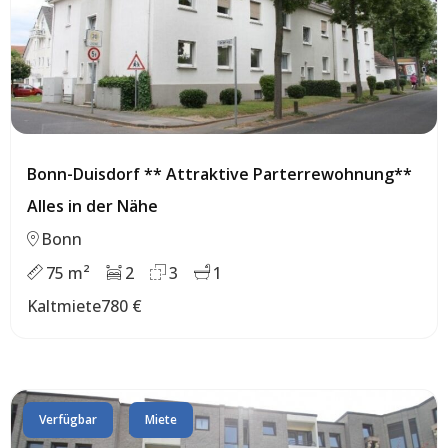
Bonn-Duisdorf ** Attraktive Parterrewohnung**
Alles in der Nähe
Bonn
75 m²
2
3
1
Kaltmiete
780 €
Verfügbar
Miete